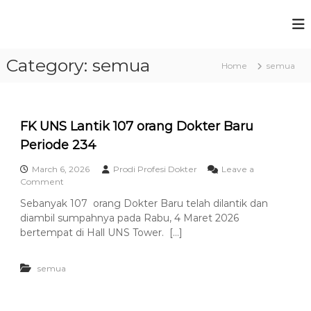
S
k
P
F
i
a
r
p
k
Category:
semua
t
o
Home
semua
u
o
g
l
c
t
r
a
o
a
s
n
FK UNS Lantik 107 orang Dokter Baru
m
K
t
e
Periode 234
S
e
d
t
n
o
March 6, 2026
Prodi Profesi Dokter
Leave a
t
u
k
o
Comment
t
n
d
Sebanyak 107 orang Dokter Baru telah dilantik dan
e
F
i
diambil sumpahnya pada Rabu, 4 Maret 2026
r
K
P
a
U
bertempat di Hall UNS Tower. […]
n
N
r
U
S
o
n
semua
L
f
i
a
v
n
e
e
t