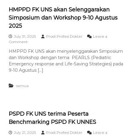
s
r
i
i
s
HMPPD FK UNS akan Selenggarakan
k
i
1
D
Simposium dan Workshop 9-10 Agustus
t
0
o
a
2025
7
k
s
o
S
r
July 31, 2025
Prodi Profesi Dokter
Leave a
t
e
a
o
Comment
e
b
n
n
HMPPD FK UNS akan menyelenggarakan Simposium
r
e
g
H
l
dan Workshop dengan tema PEARLS (Pediatric
D
M
a
o
P
Emergency response and Life-Saving Strategies) pada
s
k
P
9-10 Agustus […]
M
t
D
a
e
F
r
r
K
semua
e
B
U
t
a
N
r
S
u
a
P
k
PSPD FK UNS terima Peserta
e
a
Benchmarking PSPD FK UNNES
r
n
i
S
July 21, 2025
Prodi Profesi Dokter
Leave a
o
e