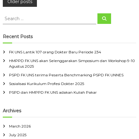
P
Older posts
3
3
o
S
D
S
e
e
o
a
k
s
a
r
t
c
r
Recent Posts
h
e
c
t
r
h
B
FK UNS Lantik 107 orang Dokter Baru Periode 234
f
a
s
HMPPD FK UNS akan Selenggarakan Simposium dan Workshop 9-10
o
r
Agustus 2025
u
r
n
:
PSPD FK UNS terima Peserta Benchmarking PSPD FK UNNES
a
Sosialisasi Kurikulum Profesi Dokter 2025
PSPD dan HMPPD FK UNS adakan Kuliah Pakar
v
Archives
i
g
March 2026
July 2025