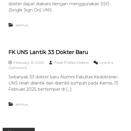
d
S
dokter dapat diakses dengan menggunakan SSO
i
P
(Single Sign On) UNS
P
r
r
o
o
f
semua
f
e
e
s
s
i
i
D
D
o
FK UNS Lantik 33 Dokter Baru
o
k
k
t
February 13, 2025
Prodi Profesi Dokter
Leave a
t
e
o
Comment
e
r
n
r
Sebanyak 33 dokter baru Alumni Fakultas Kedokteran
F
UNS telah dilantik dan diambil sumpah pada Kamis, 13
K
U
Februari 2025, bertempat di […]
N
S
semua
L
a
n
t
i
k