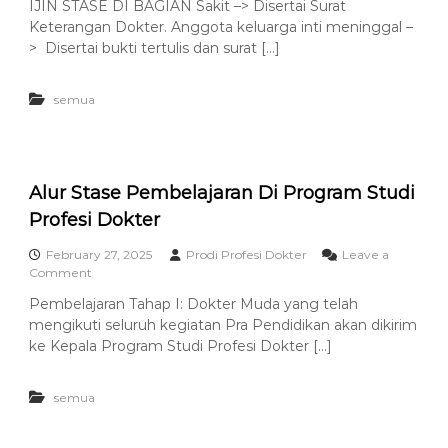
IJIN STASE DI BAGIAN Sakit –> Disertai Surat
N
I
r
Keterangan Dokter. Anggota keluarga inti meninggal –
S
j
2
a
i
> Disertai bukti tertulis dan surat […]
0
d
n
2
a
S
5
k
semua
t
a
a
n
s
K
e
u
l
Alur Stase Pembelajaran Di Program Studi
i
Profesi Dokter
a
h
February 27, 2025
Prodi Profesi Dokter
Leave a
P
o
Comment
a
n
k
Pembelajaran Tahap I: Dokter Muda yang telah
A
a
mengikuti seluruh kegiatan Pra Pendidikan akan dikirim
l
r
u
ke Kepala Program Studi Profesi Dokter […]
r
S
semua
t
a
s