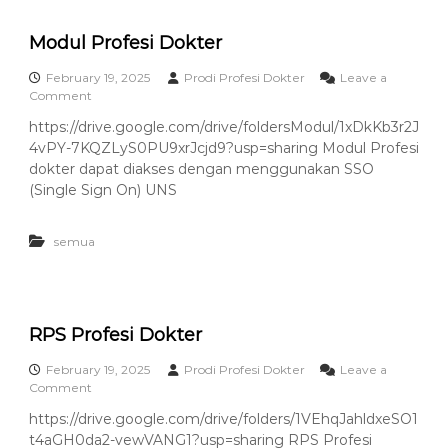
e
P
Modul Profesi Dokter
e
m
b
February 19, 2025
Prodi Profesi Dokter
Leave a
e
o
Comment
l
n
https://drive.google.com/drive/foldersModul/1xDkKb3r2J
a
M
4vPY-7KQZLyS0PU9xrJcjd9?usp=sharing Modul Profesi
j
o
a
d
dokter dapat diakses dengan menggunakan SSO
r
u
(Single Sign On) UNS
a
l
n
P
D
r
semua
i
o
P
f
r
e
o
s
g
i
RPS Profesi Dokter
r
D
a
o
February 19, 2025
Prodi Profesi Dokter
Leave a
m
k
o
Comment
S
t
n
https://drive.google.com/drive/folders/1VEhqJahldxeSO1
t
e
R
u
r
t4aGH0da2-vewVANG1?usp=sharing RPS Profesi
P