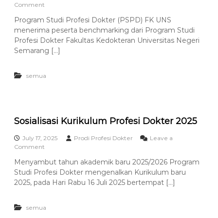
o
Comment
d
l
n
e
e
Program Studi Profesi Dokter (PSPD) FK UNS
P
2
n
menerima peserta benchmarking dari Program Studi
S
3
g
P
Profesi Dokter Fakultas Kedokteran Universitas Negeri
4
g
D
Semarang […]
a
F
r
K
a
U
semua
k
N
a
S
n
t
S
e
i
r
Sosialisasi Kurikulum Profesi Dokter 2025
m
i
p
m
July 17, 2025
o
Prodi Profesi Dokter
Leave a
a
o
Comment
s
P
n
i
Menyambut tahun akademik baru 2025/2026 Program
e
S
u
s
Studi Profesi Dokter mengenalkan Kurikulum baru
o
m
e
s
2025, pada Hari Rabu 16 Juli 2025 bertempat […]
d
r
i
a
t
a
n
a
semua
l
W
B
i
o