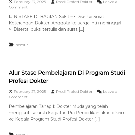
F
February 27, 2025
Prodi Profesi Dokter
Leave a
k
K
o
Comment
t
U
n
e
IJIN STASE DI BAGIAN Sakit –> Disertai Surat
N
I
r
Keterangan Dokter. Anggota keluarga inti meninggal –
S
j
2
a
i
> Disertai bukti tertulis dan surat […]
0
d
n
2
a
S
5
k
semua
t
a
a
n
s
K
e
u
l
Alur Stase Pembelajaran Di Program Studi
i
Profesi Dokter
a
h
February 27, 2025
Prodi Profesi Dokter
Leave a
P
o
Comment
a
n
k
Pembelajaran Tahap I: Dokter Muda yang telah
A
a
mengikuti seluruh kegiatan Pra Pendidikan akan dikirim
l
r
u
ke Kepala Program Studi Profesi Dokter […]
r
S
semua
t