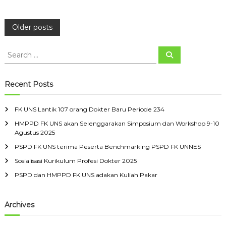
t
i
k
P
Older posts
3
3
o
S
D
S
e
e
o
a
k
s
a
r
t
c
r
Recent Posts
h
e
c
t
r
h
B
FK UNS Lantik 107 orang Dokter Baru Periode 234
f
a
s
HMPPD FK UNS akan Selenggarakan Simposium dan Workshop 9-10
o
r
Agustus 2025
u
r
n
:
PSPD FK UNS terima Peserta Benchmarking PSPD FK UNNES
a
Sosialisasi Kurikulum Profesi Dokter 2025
PSPD dan HMPPD FK UNS adakan Kuliah Pakar
v
Archives
i