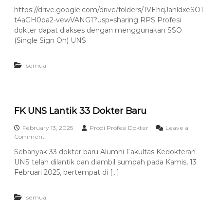
S
t
n
https://drive.google.com/drive/folders/1VEhqJahldxeSO1
t
e
R
u
r
t4aGH0da2-vewVANG1?usp=sharing RPS Profesi
P
d
S
dokter dapat diakses dengan menggunakan SSO
i
P
(Single Sign On) UNS
P
r
r
o
o
f
semua
f
e
e
s
s
i
i
D
D
o
FK UNS Lantik 33 Dokter Baru
o
k
k
t
February 13, 2025
Prodi Profesi Dokter
Leave a
t
e
o
Comment
e
r
n
r
Sebanyak 33 dokter baru Alumni Fakultas Kedokteran
F
UNS telah dilantik dan diambil sumpah pada Kamis, 13
K
U
Februari 2025, bertempat di […]
N
S
semua
L
a
n