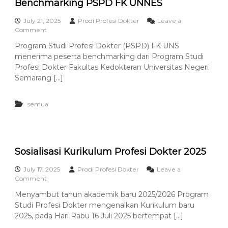
Benchmarking PSPD FK UNNES
r
n
i
S
July 21, 2025
Prodi Profesi Dokter
Leave a
o
e
o
Comment
d
l
n
e
e
Program Studi Profesi Dokter (PSPD) FK UNS
P
2
n
menerima peserta benchmarking dari Program Studi
S
3
g
P
Profesi Dokter Fakultas Kedokteran Universitas Negeri
4
g
D
Semarang […]
a
F
r
K
a
U
semua
k
N
a
S
n
t
S
e
i
r
Sosialisasi Kurikulum Profesi Dokter 2025
m
i
p
m
July 17, 2025
o
Prodi Profesi Dokter
Leave a
a
o
Comment
s
P
n
i
Menyambut tahun akademik baru 2025/2026 Program
e
S
u
s
Studi Profesi Dokter mengenalkan Kurikulum baru
o
m
e
s
2025, pada Hari Rabu 16 Juli 2025 bertempat […]
d
r
i
a