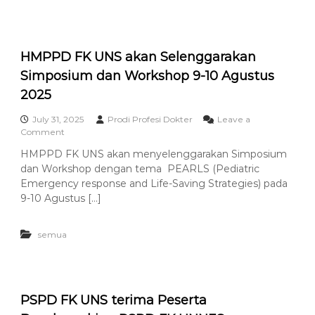
s
a
r
n
i
s
t
i
D
i
t
o
HMPPD FK UNS akan Selenggarakan
k
a
1
k
s
Simposium dan Workshop 9-10 Agustus
0
S
t
2025
7
e
e
o
b
r
July 31, 2025
Prodi Profesi Dokter
Leave a
r
e
a
o
Comment
l
n
n
a
HMPPD FK UNS akan menyelenggarakan Simposium
g
H
s
dan Workshop dengan tema PEARLS (Pediatric
D
M
M
o
P
Emergency response and Life-Saving Strategies) pada
a
k
P
r
9-10 Agustus […]
t
D
e
e
F
t
r
K
semua
B
U
a
N
r
S
u
a
P
k
PSPD FK UNS terima Peserta
e
a