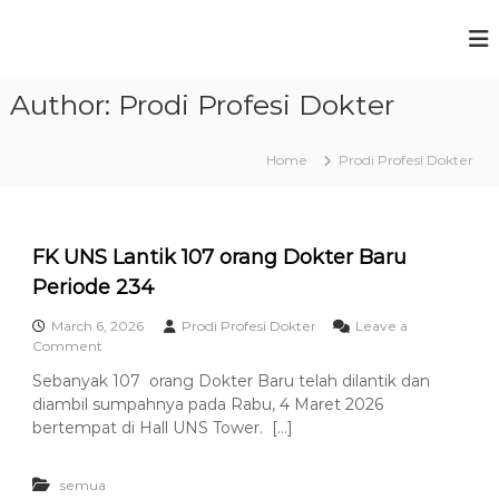
S
k
P
F
i
a
r
p
k
Author:
Prodi Profesi Dokter
t
o
u
o
g
l
c
t
r
Home
Prodi Profesi Dokter
a
o
a
s
n
m
K
t
e
S
e
d
FK UNS Lantik 107 orang Dokter Baru
t
n
o
Periode 234
t
u
k
t
d
March 6, 2026
Prodi Profesi Dokter
Leave a
e
i
o
Comment
r
n
P
a
Sebanyak 107 orang Dokter Baru telah dilantik dan
F
n
r
diambil sumpahnya pada Rabu, 4 Maret 2026
K
U
o
U
bertempat di Hall UNS Tower. […]
n
N
f
i
S
v
e
semua
L
e