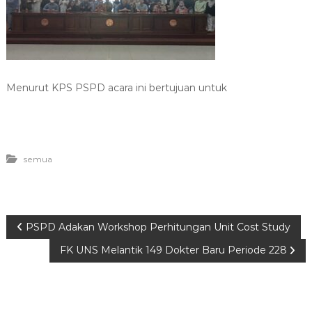
Menurut KPS PSPD acara ini bertujuan untuk
semua
P
PSPD Adakan Workshop Perhitungan Unit Cost Study
FK UNS Melantik 149 Dokter Baru Periode 228
o
s