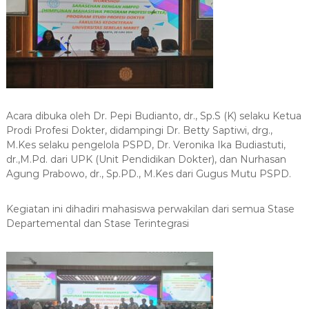
s
r
i
s
i
D
t
o
a
k
s
S
t
e
e
b
Acara dibuka oleh Dr. Pepi Budianto, dr., Sp.S (K) selaku Ketua
r
e
Prodi Profesi Dokter, didampingi Dr. Betty Saptiwi, drg.,
l
a
M.Kes selaku pengelola PSPD, Dr. Veronika Ika Budiastuti,
s
dr.,M.Pd. dari UPK (Unit Pendidikan Dokter), dan Nurhasan
M
Agung Prabowo, dr., Sp.PD., M.Kes dari Gugus Mutu PSPD.
a
r
e
Kegiatan ini dihadiri mahasiswa perwakilan dari semua Stase
t
Departemental dan Stase Terintegrasi