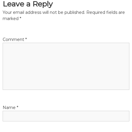
Leave a Reply
t
Your email address will not be published.
Required fields are
n
marked
*
a
Comment
*
v
i
g
a
t
Name
*
i
o