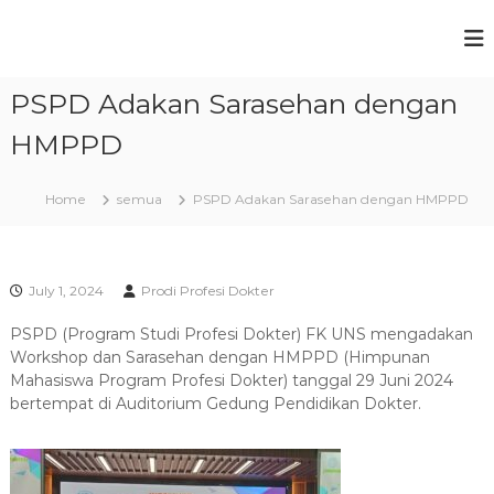
S
k
P
F
i
a
r
p
k
PSPD Adakan Sarasehan dengan
t
o
u
o
g
l
HMPPD
c
t
r
a
o
a
s
n
Home
semua
PSPD Adakan Sarasehan dengan HMPPD
m
K
t
e
S
e
d
t
n
o
t
u
k
July 1, 2024
Prodi Profesi Dokter
t
d
e
PSPD (Program Studi Profesi Dokter) FK UNS mengadakan
i
r
Workshop dan Sarasehan dengan HMPPD (Himpunan
P
a
Mahasiswa Program Profesi Dokter) tanggal 29 Juni 2024
n
r
bertempat di Auditorium Gedung Pendidikan Dokter.
U
o
n
f
i
v
e
e