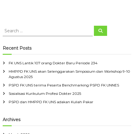
S
S
e
e
a
a
r
c
r
Recent Posts
h
c
h
FK UNS Lantik 107 orang Dokter Baru Periode 234
f
HMPPD FK UNS akan Selenggarakan Simposium dan Workshop 9-10
o
Agustus 2025
r
:
PSPD FK UNS terima Peserta Benchmarking PSPD FK UNNES
Sosialisasi Kurikulum Profesi Dokter 2025
PSPD dan HMPPD FK UNS adakan Kuliah Pakar
Archives